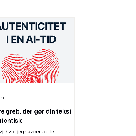
 maj
re greb, der gør din tekst
tentisk
øj, hvor jeg savner ægte