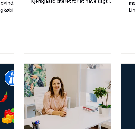
Kjersgaard citeret for at have sagt i
edvind,
me
sidste uge. En AI-staccatotekst er cirka
ingkøbing
Li
lige så spændende som riskiks til
 med vind
at
aftensmad. Så jeg er helt enig. Det
behøver heldigvis ikke være et
spørgsmål om enten-eller. For AI kan
godt være en fin assistent, uden at det
behøver at gå ud over autenticiteten
eller fagligheden. Derfor har jeg
nedenfor samlet en række råd om god
brug af AI i forskellige dele af
skriveprocess