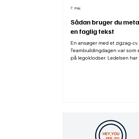
7. maj
Sådan bruger du metaf
en faglig tekst
En ansøger med et zigzag-cv.
Teambuildingdagen var som 
på legoklodser. Ledelsen ha
Skjern-tankegang. Du ved intui
hvad din kollega mener, hvis
bruger denne slags metafore
sammenligninger.