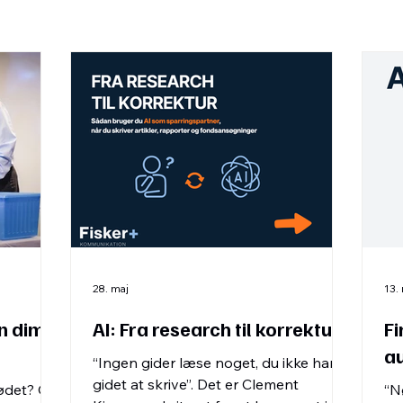
28. maj
13.
en dims
AI: Fra research til korrektur
Fi
au
“Ingen gider læse noget, du ikke har
gidet at skrive”. Det er Clement
mødet? Og
“N