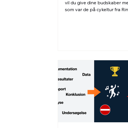
vil du give dine budskaber m
som var de på cykeltur fra R
til Herning på en efterårsdag
fra vest?