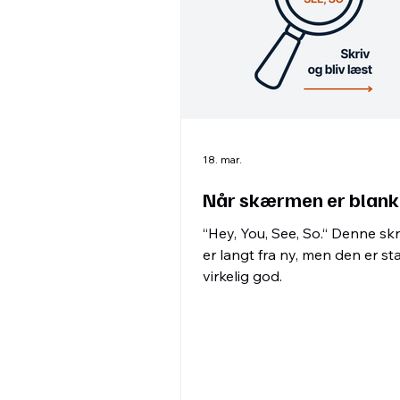
18. mar.
Når skærmen er blank
“Hey, You, See, So.“ Denne sk
er langt fra ny, men den er st
virkelig god.