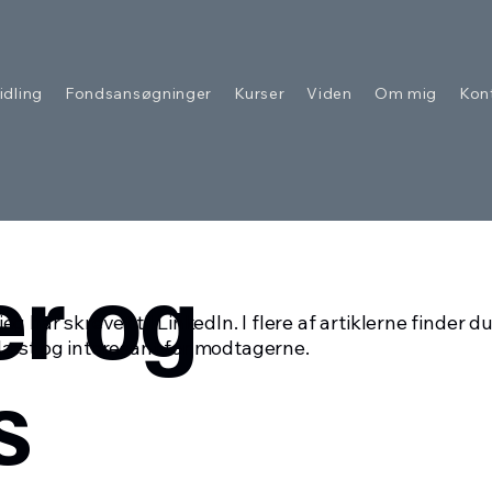
idling
Fondsansøgninger
Kurser
Viden
Om mig
Kon
er og
jeg har skrevet til LinkedIn. I flere af artiklerne finder 
tlæst og interesant for modtagerne.
s