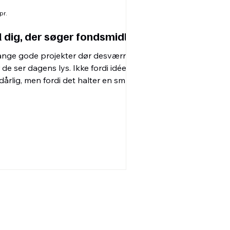
pr.
l dig, der søger fondsmidler
nge gode projekter dør desværre,
r de ser dagens lys. Ikke fordi idéen
 dårlig, men fordi det halter en smule
d formidlingen.