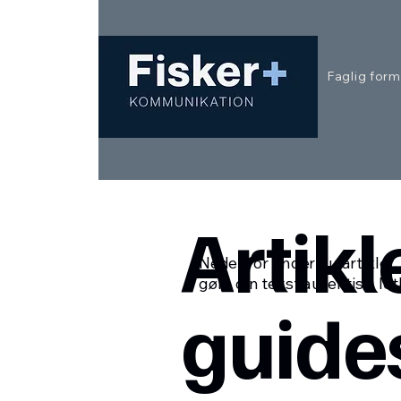
Faglig form
Artikl
Nedenfor finder du artikler, 
gøre din tekst autentisk, le
guide