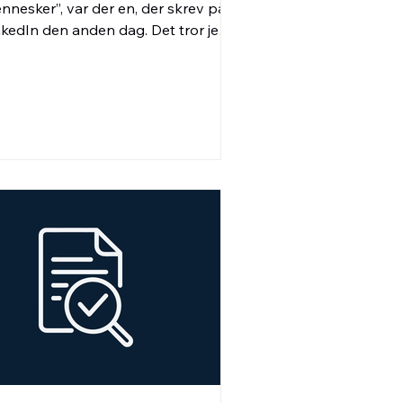
nnesker”, var der en, der skrev på
nkedIn den anden dag. Det tror jeg,
 der er mange, der gør.