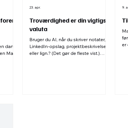
23. apr.
9. a
orer i
Troværdighed er din vigtigste
Ti
valuta
Ma
fø
Bruger du AI, når du skriver notater,
er
en dans
LinkedIn-opslag, projektbeskrivelser
me
r en Mads
eller lign.? (Det gør de fleste vist.)
tivt,
Tænker du over, om modtageren i den
 hun
anden ende mon kan se det? (Det kan
r og
de som regel.) Er det et problem, at du
bruger AI til at skrive din tekst? Ikke
altid, men det kan hurtigt blive det. Du
kan jo spørge dig selv, om du ville
følge et råd eller købe noget baseret
på en tekst, hvor du tvivler på, om der
ligger menneskelige tanker bag?
Troværdig er din vigtigs