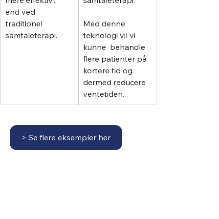
mere effektivt 
samtaleterapi. 
end ved 
traditionel 
Med denne 
samtaleterapi.
teknologi vil vi 
kunne  behandle 
flere patienter på 
kortere tid og 
dermed reducere 
ventetiden. 
> Se flere eksempler her