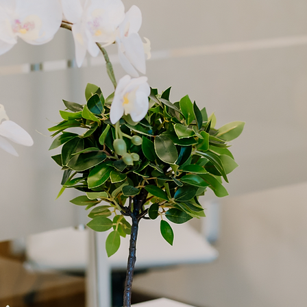
skal 
genn