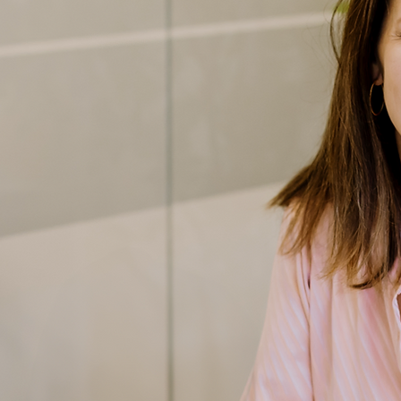
have sproglig
emslagskraft