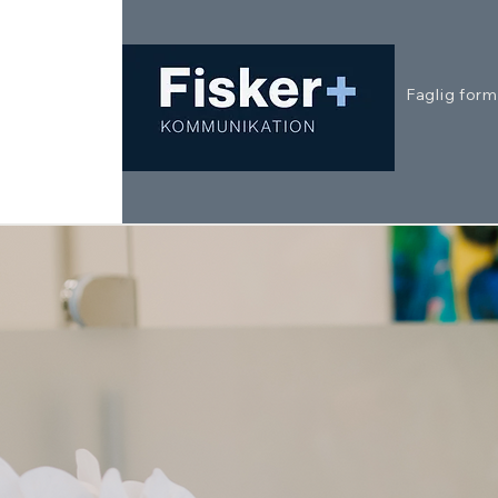
Faglig form
Når f