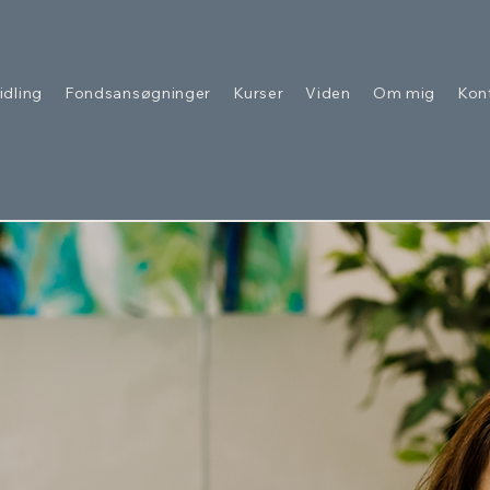
idling
Fondsansøgninger
Kurser
Viden
Om mig
Kon
aglig tyngde