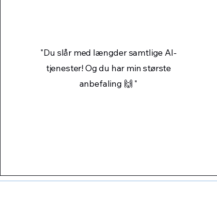
"Du slår med længder samtlige AI-
tjenester! Og du har min største
anbefaling 🙌
"