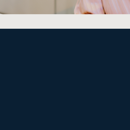
Faglighed, andr
"Ahh ja, det er faktisk dét, jeg gerne vil sige.
Det har jeg tit hørt, når jeg har hjulpet med 
så budskabet ikke er gemt i et garnnøgle a
Mit speciale er at bygge bro mellem faglighe