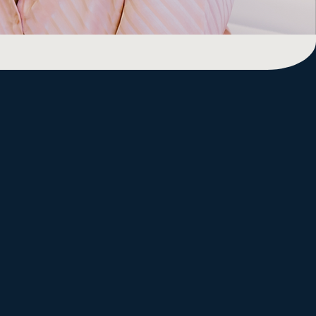
e kan forstå
”
at finde den røde tråd i en tekst og viklet den ud,
f fagsprog og snørklede sætninger.
d og forståelse. ​